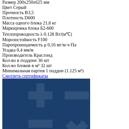
Размер
200x250x625 мм
Цвет
Серый
Прочность
B3,5
Плотность
D600
Масса одного блока
21,6 кг
Маркировка блока
Б2-600
Теплопроводность λ
0.128 Вт/(м℃)
Морозостойкость
F100
Паропроницаемость µ
0,16 мг/м·ч·Па
Усадка
0,4 мм/м
Производитель
Краслэнд
Кол-во в поддоне
36 шт
Кол-во блоков в м³
32 шт
Минимальная партия
1 поддон (1.125 м³)
Смотреть сертификаты