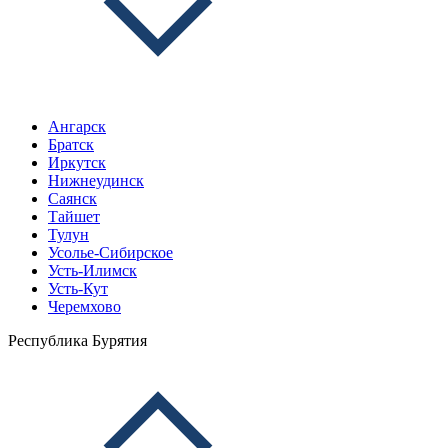
Ангарск
Братск
Иркутск
Нижнеудинск
Саянск
Тайшет
Тулун
Усолье-Сибирское
Усть-Илимск
Усть-Кут
Черемхово
Республика Бурятия