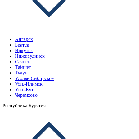
Ангарск
Братск
Иркутск
Нижнеудинск
Саянск
Тайшет
Тулун
Усолье-Сибирское
Усть-Илимск
Усть-Кут
Черемхово
Республика Бурятия