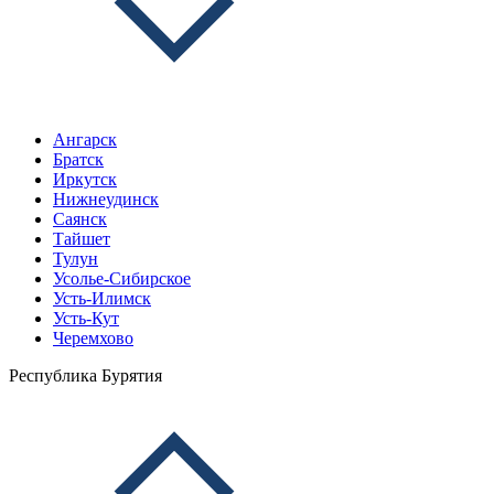
Ангарск
Братск
Иркутск
Нижнеудинск
Саянск
Тайшет
Тулун
Усолье-Сибирское
Усть-Илимск
Усть-Кут
Черемхово
Республика Бурятия