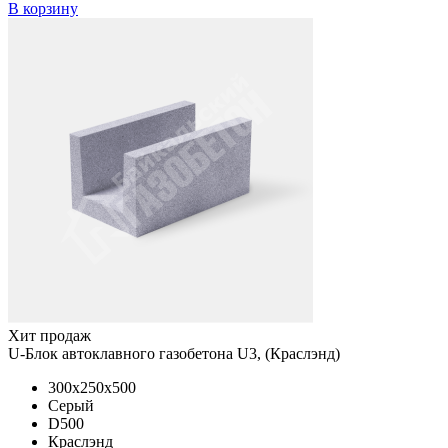
В корзину
Хит продаж
U-Блок автоклавного газобетона U3, (Краслэнд)
300x250x500
Серый
D500
Краслэнд