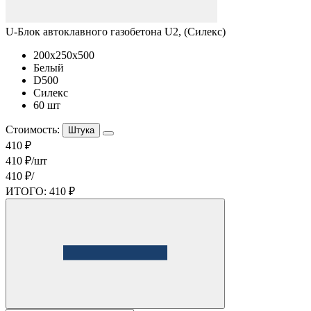
U-Блок автоклавного газобетона U2, (Силекс)
200x250x500
Белый
D500
Силекс
60 шт
Стоимость:
Штука
410 ₽
410 ₽/шт
410 ₽/
ИТОГО:
410 ₽