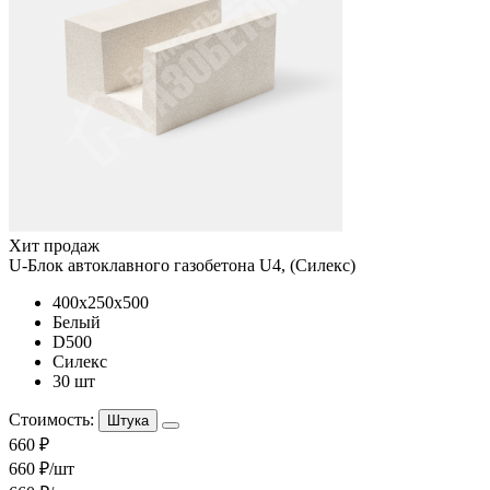
Хит продаж
U-Блок автоклавного газобетона U4, (Силекс)
400x250x500
Белый
D500
Силекс
30 шт
Стоимость:
Штука
660 ₽
660 ₽/шт