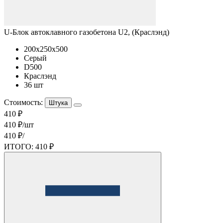
U-Блок автоклавного газобетона U2, (Краслэнд)
200x250x500
Серый
D500
Краслэнд
36 шт
Стоимость:
Штука
410 ₽
410 ₽/шт
410 ₽/
ИТОГО:
410 ₽