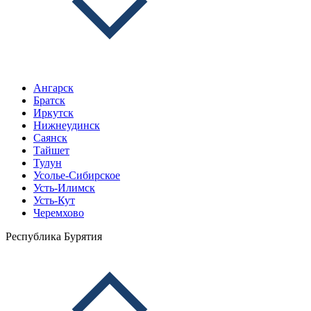
Ангарск
Братск
Иркутск
Нижнеудинск
Саянск
Тайшет
Тулун
Усолье-Сибирское
Усть-Илимск
Усть-Кут
Черемхово
Республика Бурятия