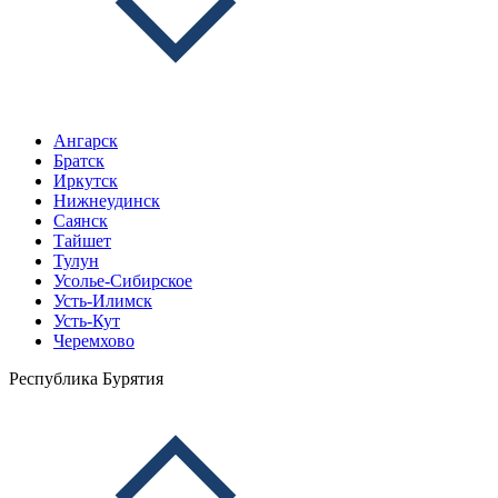
Ангарск
Братск
Иркутск
Нижнеудинск
Саянск
Тайшет
Тулун
Усолье-Сибирское
Усть-Илимск
Усть-Кут
Черемхово
Республика Бурятия