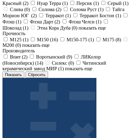
Красный (
2
)
Нуар Терра (
1
)
Персик (
1
)
Серый (
1
)
Слива (
0
)
Солома (
2
)
Солома Руст (
1
)
Тайга
Морион ЮГ (
2
)
Терракот (
1
)
Терракот Бостон (
1
)
Флэш (
1
)
Флэш Дарт (
2
)
Флэш Челси (
1
)
Шоколад (
1
)
Этна Кора Дуба (
0
)
показать еще
Прочность
М125 (
1
)
М150 (
16
)
М150-175 (
1
)
М175 (
8
)
М200 (
0
)
показать еще
Производитель
Braer (
2
)
Воротынский (
9
)
ЛИКолор
(Новосибирск) (
14
)
Силекс (
0
)
Читинский
керамический завод МИР (
1
)
показать еще