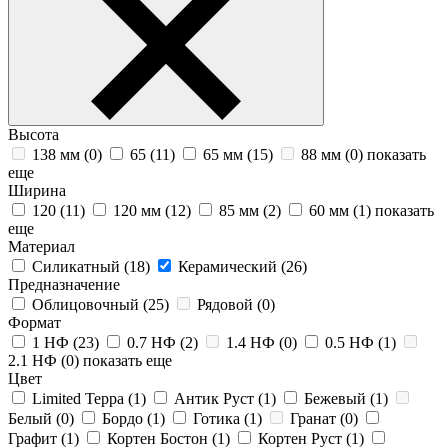
Высота
138 мм (
0
)
65 (
11
)
65 мм (
15
)
88 мм (
0
)
показать
еще
Ширина
120 (
11
)
120 мм (
12
)
85 мм (
2
)
60 мм (
1
)
показать
еще
Материал
Силикатный (
18
)
Керамический (
26
)
Предназначение
Облицовочный (
25
)
Рядовой (
0
)
Формат
1 НФ (
23
)
0.7 НФ (
2
)
1.4 НФ (
0
)
0.5 НФ (
1
)
2.1 НФ (
0
)
показать еще
Цвет
Limited Терра (
1
)
Антик Руст (
1
)
Бежевый (
1
)
Белый (
0
)
Бордо (
1
)
Готика (
1
)
Гранат (
0
)
Графит (
1
)
Кортен Бостон (
1
)
Кортен Руст (
1
)