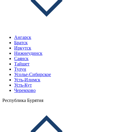
Ангарск
Братск
Иркутск
Нижнеудинск
Саянск
Тайшет
Тулун
Усолье-Сибирское
Усть-Илимск
Усть-Кут
Черемхово
Республика Бурятия