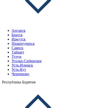
Ангарск
Братск
Иркутск
Нижнеудинск
Саянск
Тайшет
Тулун
Усолье-Сибирское
Усть-Илимск
Усть-Кут
Черемхово
Республика Бурятия