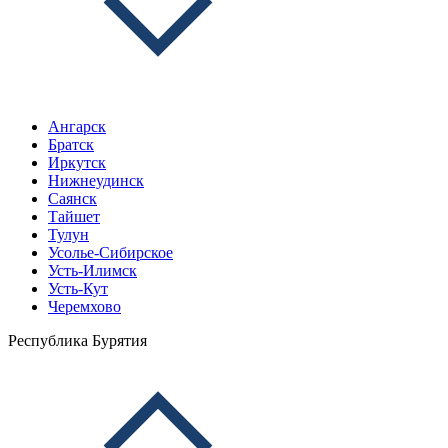
Ангарск
Братск
Иркутск
Нижнеудинск
Саянск
Тайшет
Тулун
Усолье-Сибирское
Усть-Илимск
Усть-Кут
Черемхово
Республика Бурятия