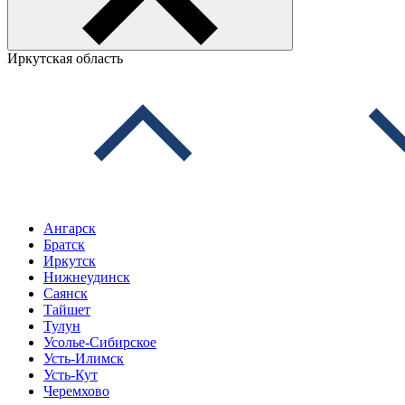
Иркутская область
Ангарск
Братск
Иркутск
Нижнеудинск
Саянск
Тайшет
Тулун
Усолье-Сибирское
Усть-Илимск
Усть-Кут
Черемхово