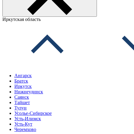
Иркутская область
Ангарск
Братск
Иркутск
Нижнеудинск
Саянск
Тайшет
Тулун
Усолье-Сибирское
Усть-Илимск
Усть-Кут
Черемхово