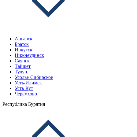
Ангарск
Братск
Иркутск
Нижнеудинск
Саянск
Тайшет
Тулун
Усолье-Сибирское
Усть-Илимск
Усть-Кут
Черемхово
Республика Бурятия