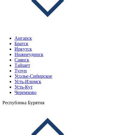
Ангарск
Братск
Иркутск
Нижнеудинск
Саянск
Тайшет
Тулун
Усолье-Сибирское
Усть-Илимск
Усть-Кут
Черемхово
Республика Бурятия