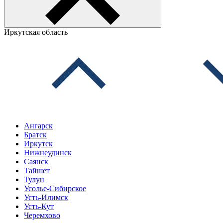
Иркутская область
Ангарск
Братск
Иркутск
Нижнеудинск
Саянск
Тайшет
Тулун
Усолье-Сибирское
Усть-Илимск
Усть-Кут
Черемхово