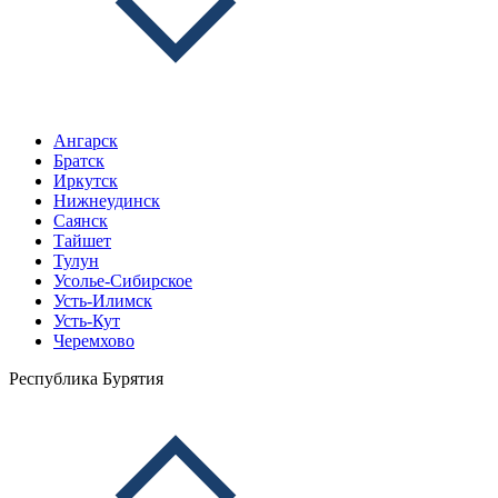
Ангарск
Братск
Иркутск
Нижнеудинск
Саянск
Тайшет
Тулун
Усолье-Сибирское
Усть-Илимск
Усть-Кут
Черемхово
Республика Бурятия